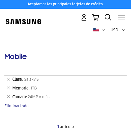
Aceptamos las principales tarjetas de crédito.
Mi carrito
Mon
USD -
dólar
estadounid
Mobile
Eliminar
Clase
Galaxy S
este
Eliminar
Memoria
1TB
artículo
este
Eliminar
Camara
24MP o más
artículo
este
Eliminar todo
artículo
1
artículo