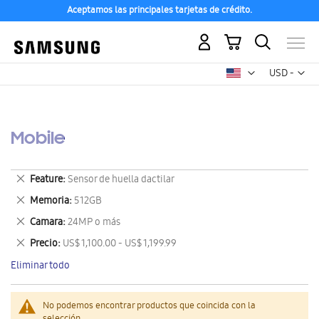
Aceptamos las principales tarjetas de crédito.
Mi carrito
Mon
USD -
dólar
estadounid
Mobile
Eliminar
Feature
Sensor de huella dactilar
este
Eliminar
Memoria
512GB
artículo
este
Eliminar
Camara
24MP o más
artículo
este
Eliminar
Precio
US$ 1,100.00 - US$ 1,199.99
artículo
este
Eliminar todo
artículo
No podemos encontrar productos que coincida con la