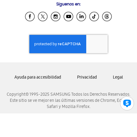
Síguenos en:
Samsung Ecuador
Samsung El Salvador
Samsung Guatemala
Samsung Honduras
Samsung Nicaragua
Samsung Panamá
Samsung República Dominicana
Samsung Venezuela
Ayuda para accesibilidad
Privacidad
Legal
Copyright© 1995-2025 SAMSUNG Todos los Derechos Reservados.
Este sitio se ve mejor en las últimas versiones de Chrome, Edge,
Safari y Mozilla Firefox.