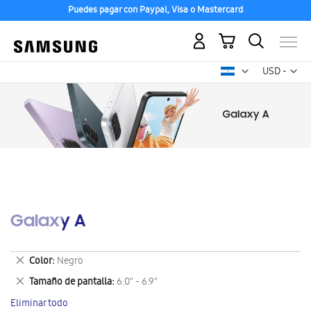
Puedes pagar con Paypal, Visa o Mastercard
Mi carrito
Mon
USD -
dólar
estadounid
Galaxy A
Eliminar
Color
Negro
este
Eliminar
Tamaño de pantalla
6.0" - 6.9"
artículo
este
Eliminar todo
artículo