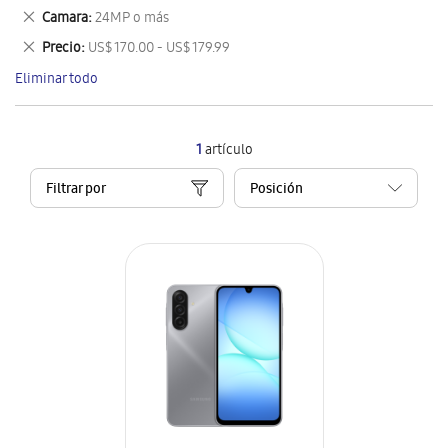
este
Eliminar
Camara
24MP o más
artículo
este
Eliminar
Precio
US$ 170.00 - US$ 179.99
artículo
este
Eliminar todo
artículo
1
artículo
Filtrar por