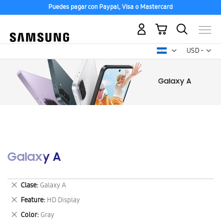
Puedes pagar con Paypal, Visa o Mastercard
Mi carrito
Mon
USD -
dólar
estadounid
Galaxy A
Eliminar
Clase
Galaxy A
este
Eliminar
Feature
HD Display
artículo
este
Eliminar
Color
Gray
artículo