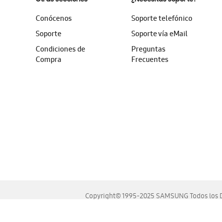
Conócenos
Soporte telefónico
Soporte
Soporte vía eMail
Condiciones de
Preguntas
Compra
Frecuentes
Copyright© 1995-2025 SAMSUNG Todos los D
Este sitio se ve mejor en las últimas versiones de Chrome