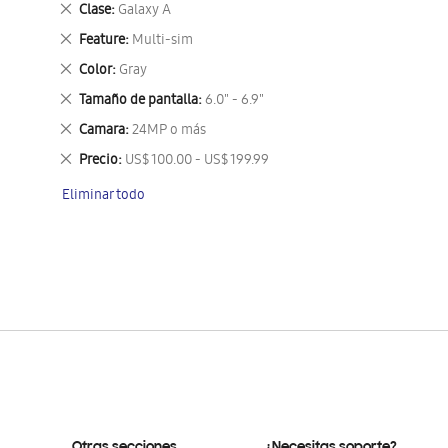
Eliminar
Clase
Galaxy A
este
Eliminar
Feature
Multi-sim
artículo
este
Eliminar
Color
Gray
artículo
este
Eliminar
Tamaño de pantalla
6.0" - 6.9"
artículo
este
Eliminar
Camara
24MP o más
artículo
este
Eliminar
Precio
US$ 100.00 - US$ 199.99
artículo
este
Eliminar todo
artículo
Otras secciones
¿Necesitas soporte?