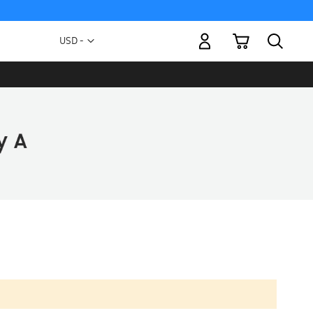
Mi carrito
Moneda
USD -
dólar
estadounidense