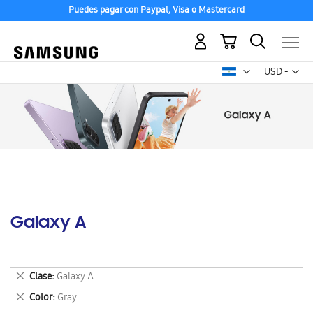
Puedes pagar con Paypal, Visa o Mastercard
Mi carrito
Mon
USD -
dólar
estadounid
Galaxy A
Eliminar
Clase
Galaxy A
este
Eliminar
Color
Gray
artículo
este