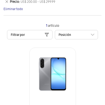
Eliminar
Precio
US$ 200.00 - US$ 299.99
artículo
este
Eliminar todo
artículo
1
artículo
Filtrar por