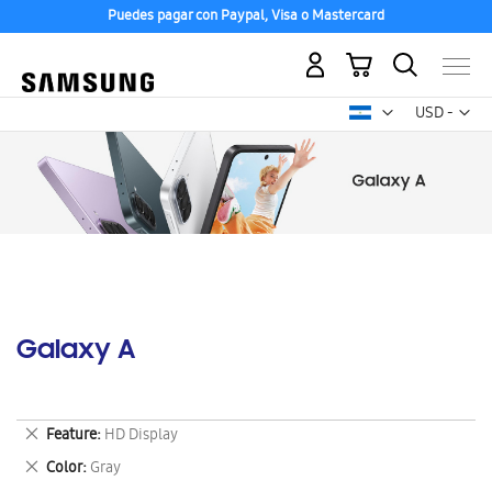
Puedes pagar con Paypal, Visa o Mastercard
Mi carrito
Mon
USD -
dólar
estadounid
Galaxy A
Eliminar
Feature
HD Display
este
Eliminar
Color
Gray
artículo
este