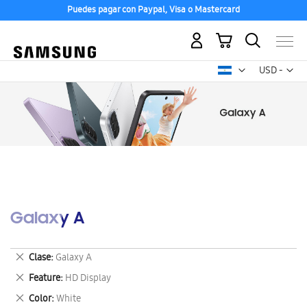
Puedes pagar con Paypal, Visa o Mastercard
Mi carrito
Mon
USD -
dólar
estadounid
Galaxy A
Eliminar
Clase
Galaxy A
este
Eliminar
Feature
HD Display
artículo
este
Eliminar
Color
White
artículo