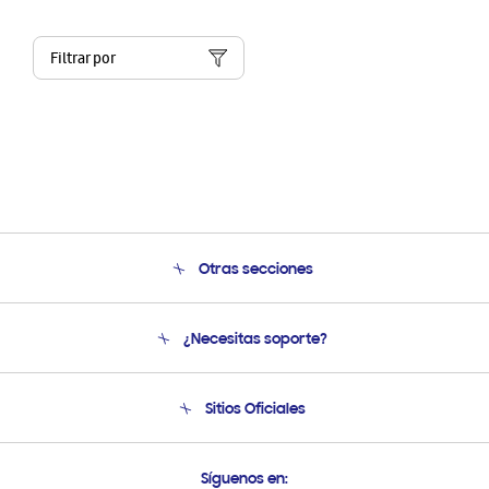
Filtrar por
Otras secciones
Conócenos
¿Necesitas soporte?
Soporte
Condiciones de Compra
Soporte telefónico
Sitios Oficiales
Soporte vía eMail
Preguntas Frecuentes
Samsung Costa Rica
Síguenos en: