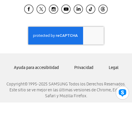
Samsung Ecuador
Samsung El Salvador
Samsung Guatemala
Samsung Honduras
Samsung Nicaragua
Samsung Panamá
Samsung República Dominicana
Samsung Venezuela
Ayuda para accesibilidad
Privacidad
Legal
Copyright© 1995-2025 SAMSUNG Todos los Derechos Reservados.
Este sitio se ve mejor en las últimas versiones de Chrome, Edge,
Safari y Mozilla Firefox.