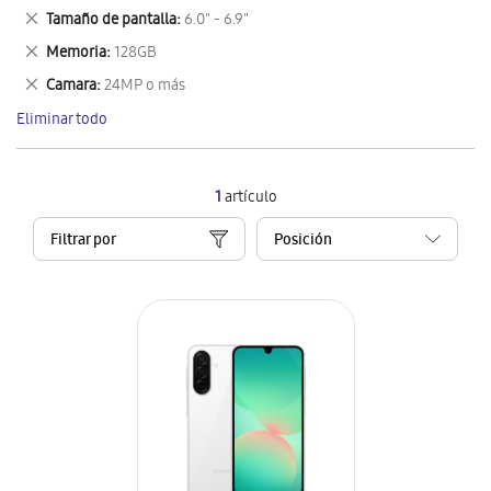
este
Eliminar
Tamaño de pantalla
6.0" - 6.9"
artículo
este
Eliminar
Memoria
128GB
artículo
este
Eliminar
Camara
24MP o más
artículo
este
Eliminar todo
artículo
1
artículo
Filtrar por