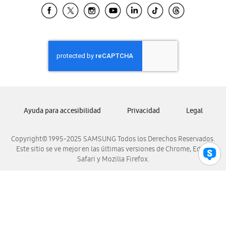
Samsung El Salvador
Samsung Guatemala
Samsung Honduras
Samsung Nicaragua
Samsung Panamá
Samsung República Dominicana
Samsung Venezuela
Ayuda para accesibilidad
Privacidad
Legal
Copyright© 1995-2025 SAMSUNG Todos los Derechos Reservados.
Este sitio se ve mejor en las últimas versiones de Chrome, Edge,
Safari y Mozilla Firefox.