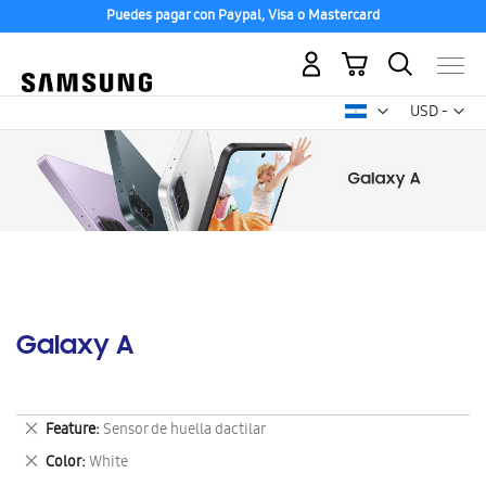
Puedes pagar con Paypal, Visa o Mastercard
Mi carrito
Mon
USD -
dólar
estadounid
Galaxy A
Eliminar
Feature
Sensor de huella dactilar
este
Eliminar
Color
White
artículo
este