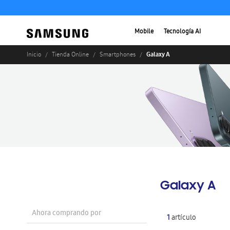
Mobile
Tecnología AI
Galaxy A
Inicio
Tienda Online
Smartphones
Galaxy A
Ahora comprando por
1
artículo