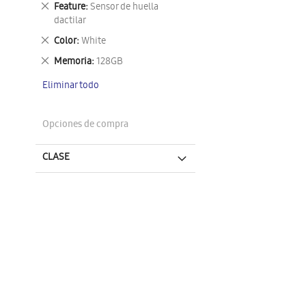
Eliminar
Feature
Sensor de huella
este
dactilar
artículo
Eliminar
Color
White
este
Eliminar
Memoria
128GB
artículo
este
Eliminar todo
artículo
Opciones de compra
CLASE