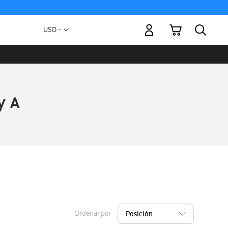
Mi carrito
Moneda
USD -
dólar
estadounidense
Ordenar por