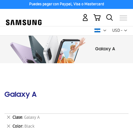
Puedes pagar con Paypal, Visa o Mastercard
Mi carrito
Mon
USD -
dólar
estadounid
Galaxy A
Eliminar
Clase
Galaxy A
este
Eliminar
Color
Black
artículo
este