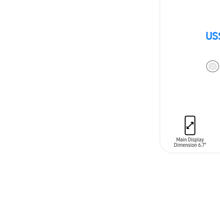
US
AÑADIR AL C