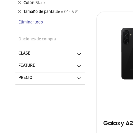
Eliminar
Color
Black
este
Eliminar
Tamaño de pantalla
6.0" - 6.9"
artículo
este
Eliminar todo
artículo
Opciones de compra
CLASE
FEATURE
PRECIO
Galaxy A2