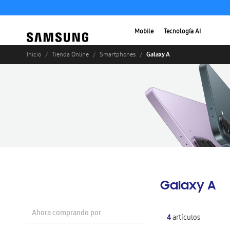
Mobile
Tecnología AI
Galaxy A
Inicio
Tienda Online
Smartphones
Galaxy A
Ahora comprando por
4
artículos