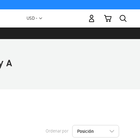
Mi carrito
Moneda
USD -
dólar
estadounidense
Ordenar por