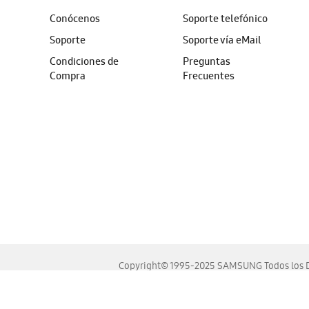
Conócenos
Soporte telefónico
Soporte
Soporte vía eMail
Condiciones de
Preguntas
Compra
Frecuentes
Copyright© 1995-2025 SAMSUNG Todos los D
Este sitio se ve mejor en las últimas versiones de Chrome