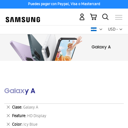
Puedes pagar con Paypal, Visa o Mastercard
Mi carrito
Mon
USD -
dólar
estadounid
Galaxy A
Eliminar
Clase
Galaxy A
este
Eliminar
Feature
HD Display
artículo
este
Eliminar
Color
Icy Blue
artículo