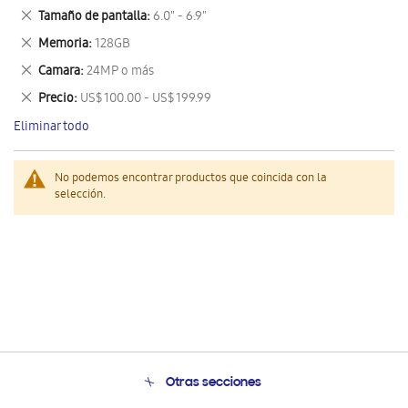
este
Eliminar
Tamaño de pantalla
6.0" - 6.9"
artículo
este
Eliminar
Memoria
128GB
artículo
este
Eliminar
Camara
24MP o más
artículo
este
Eliminar
Precio
US$ 100.00 - US$ 199.99
artículo
este
Eliminar todo
artículo
No podemos encontrar productos que coincida con la
selección.
Otras secciones