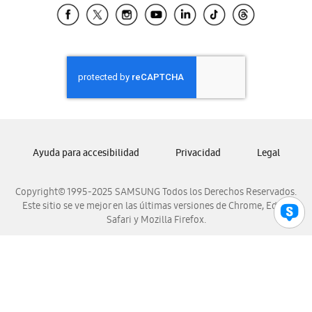
Samsung El Salvador
Samsung Guatemala
Samsung Honduras
Samsung Nicaragua
Samsung Panamá
Samsung República Dominicana
Samsung Venezuela
Ayuda para accesibilidad
Privacidad
Legal
Copyright© 1995-2025 SAMSUNG Todos los Derechos Reservados.
Este sitio se ve mejor en las últimas versiones de Chrome, Edge,
Safari y Mozilla Firefox.