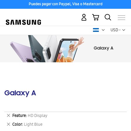
Puedes pagar con Paypal, Visa o Mastercard
Mi carrito
Mon
USD -
dólar
estadounid
Galaxy A
Eliminar
Feature
HD Display
este
Eliminar
Color
Light Blue
artículo
este