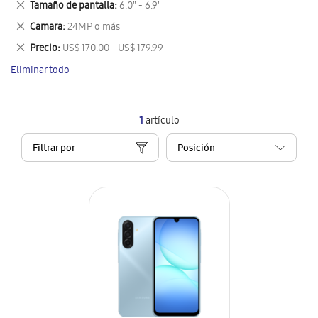
Eliminar
Tamaño de pantalla
6.0" - 6.9"
artículo
este
Eliminar
Camara
24MP o más
artículo
este
Eliminar
Precio
US$ 170.00 - US$ 179.99
artículo
este
Eliminar todo
artículo
1
artículo
Filtrar por