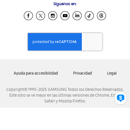
Síguenos en:
Samsung Ecuador
Samsung El Salvador
Samsung Guatemala
Samsung Honduras
Samsung Nicaragua
Samsung Panamá
Samsung República Dominicana
Samsung Venezuela
Ayuda para accesibilidad
Privacidad
Legal
Copyright© 1995-2025 SAMSUNG Todos los Derechos Reservados.
Este sitio se ve mejor en las últimas versiones de Chrome, Edge,
Safari y Mozilla Firefox.