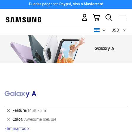
Puedes pagar con Paypal, Visa o Mastercard
Mi carrito
Mon
USD -
dólar
estadounid
Galaxy A
Eliminar
Feature
Multi-sim
este
Eliminar
Color
Awesome IceBlue
artículo
este
Eliminar todo
artículo