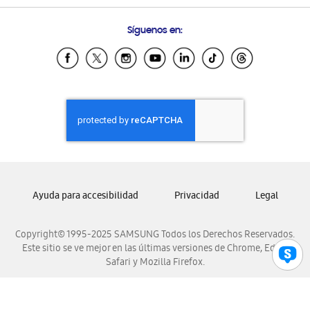
Preguntas Frecuentes
Samsung Costa Rica
Síguenos en:
Samsung Ecuador
Samsung El Salvador
Samsung Guatemala
Samsung Honduras
Samsung Nicaragua
Samsung Panamá
Samsung República Dominicana
Samsung Venezuela
Ayuda para accesibilidad
Privacidad
Legal
Copyright© 1995-2025 SAMSUNG Todos los Derechos Reservados.
Este sitio se ve mejor en las últimas versiones de Chrome, Edge,
Safari y Mozilla Firefox.