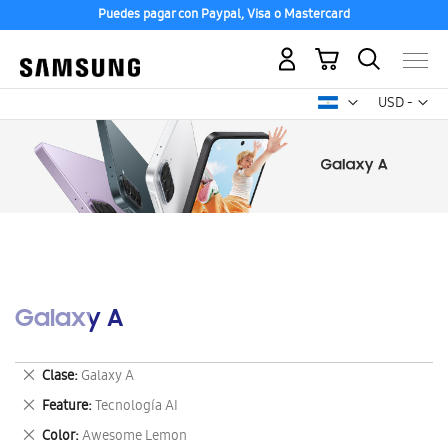
Puedes pagar con Paypal, Visa o Mastercard
Mi carrito
Mon
USD -
dólar
estadounid
Galaxy A
Eliminar
Clase
Galaxy A
este
Eliminar
Feature
Tecnología AI
artículo
este
Eliminar
Color
Awesome Lemon
artículo