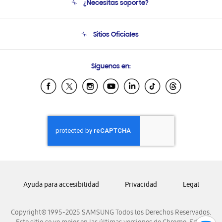
¿Necesitas soporte?
Soporte
Condiciones de Compra
Soporte telefónico
Sitios Oficiales
Soporte vía eMail
Preguntas Frecuentes
Samsung Costa Rica
Síguenos en:
Samsung Ecuador
Samsung El Salvador
Samsung Guatemala
Samsung Honduras
Samsung Nicaragua
Samsung Panamá
Samsung República Dominicana
Samsung Venezuela
Ayuda para accesibilidad
Privacidad
Legal
Copyright© 1995-2025 SAMSUNG Todos los Derechos Reservados.