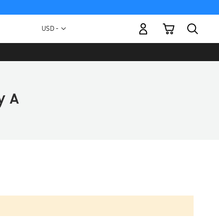
Mi carrito
Moneda
USD -
dólar
estadounidense