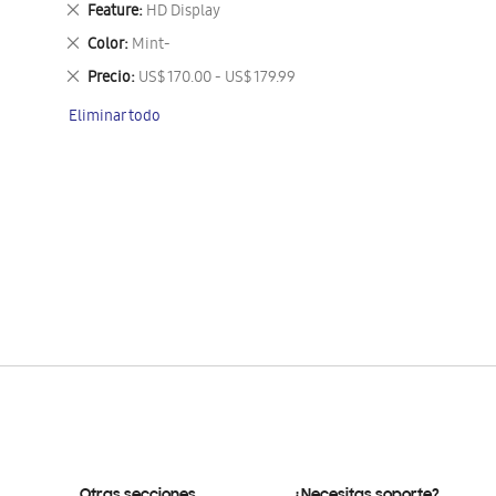
Eliminar
Feature
HD Display
este
Eliminar
Color
Mint-
artículo
este
Eliminar
Precio
US$ 170.00 - US$ 179.99
artículo
este
Eliminar todo
artículo
Otras secciones
¿Necesitas soporte?