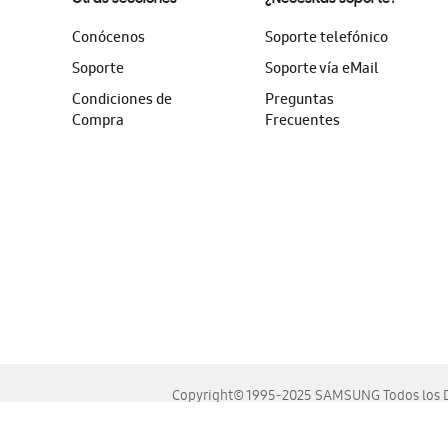
Conócenos
Soporte telefónico
Soporte
Soporte vía eMail
Condiciones de
Preguntas
Compra
Frecuentes
Copyright© 1995-2025 SAMSUNG Todos los D
Este sitio se ve mejor en las últimas versiones de Chrome