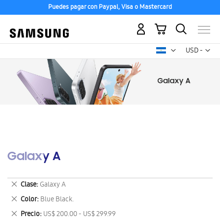
Puedes pagar con Paypal, Visa o Mastercard
Mi carrito
Mon
USD -
dólar
estadounid
Galaxy A
Eliminar
Clase
Galaxy A
este
Eliminar
Color
Blue Black.
artículo
este
Eliminar
Precio
US$ 200.00 - US$ 299.99
artículo