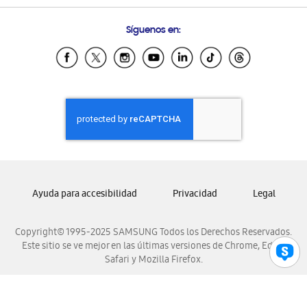
Preguntas Frecuentes
Samsung Costa Rica
Síguenos en:
Samsung Ecuador
Samsung El Salvador
Samsung Guatemala
Samsung Honduras
Samsung Nicaragua
Samsung Panamá
Samsung República Dominicana
Samsung Venezuela
Ayuda para accesibilidad
Privacidad
Legal
Copyright© 1995-2025 SAMSUNG Todos los Derechos Reservados.
Este sitio se ve mejor en las últimas versiones de Chrome, Edge,
Safari y Mozilla Firefox.