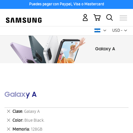
Puedes pagar con Paypal, Visa o Mastercard
Mi carrito
Mon
USD -
dólar
estadounid
Galaxy A
Eliminar
Clase
Galaxy A
este
Eliminar
Color
Blue Black.
artículo
este
Eliminar
Memoria
128GB
artículo