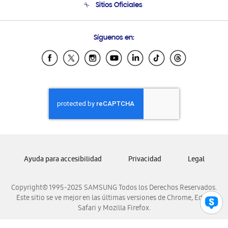
Sitios Oficiales
Soporte vía eMail
Preguntas Frecuentes
Samsung Costa Rica
Síguenos en:
Samsung Ecuador
Samsung El Salvador
Samsung Guatemala
Samsung Honduras
Samsung Nicaragua
Samsung Panamá
Samsung República Dominicana
Samsung Venezuela
Ayuda para accesibilidad
Privacidad
Legal
Copyright© 1995-2025 SAMSUNG Todos los Derechos Reservados.
Este sitio se ve mejor en las últimas versiones de Chrome, Edge,
Safari y Mozilla Firefox.