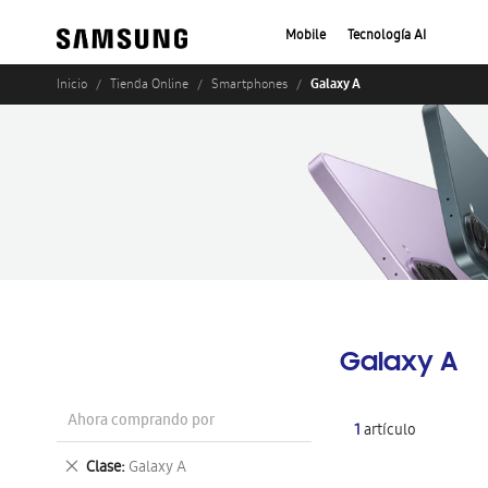
Mobile
Tecnología AI
Galaxy A
Inicio
Tienda Online
Smartphones
Galaxy A
Ahora comprando por
1
artículo
Eliminar
Clase
Galaxy A