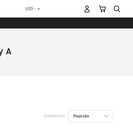
Mi carrito
Moneda
USD -
dólar
estadounidense
Ordenar por