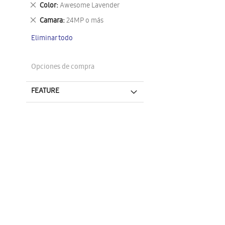
este
Eliminar
Color
Awesome Lavender
artículo
este
Eliminar
Camara
24MP o más
artículo
este
Eliminar todo
artículo
Opciones de compra
FEATURE