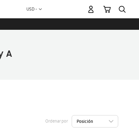
Mi carrito
Moneda
USD -
dólar
estadounidense
Ordenar por