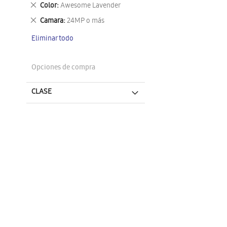
este
Eliminar
Color
Awesome Lavender
artículo
este
Eliminar
Camara
24MP o más
artículo
este
Eliminar todo
artículo
Opciones de compra
CLASE