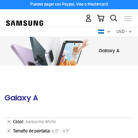
Puedes pagar con Paypal, Visa o Mastercard
Mi carrito
Mon
USD -
dólar
estadounid
Galaxy A
Eliminar
Color
Awesome White
este
Eliminar
Tamaño de pantalla
6.0" - 6.9"
artículo
este