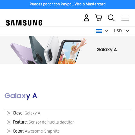
Puedes pagar con Paypal, Visa o Mastercard
Mi carrito
Mon
USD -
dólar
estadounid
Galaxy A
Eliminar
Clase
Galaxy A
este
Eliminar
Feature
Sensor de huella dactilar
artículo
este
Eliminar
Color
Awesome Graphite
artículo