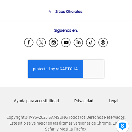
Condiciones de Compra
Soporte telefónico
Sitios Oficiales
Soporte vía eMail
Preguntas Frecuentes
Samsung Costa Rica
Síguenos en:
Samsung Ecuador
Samsung El Salvador
Samsung Guatemala
Samsung Honduras
Samsung Nicaragua
Samsung Panamá
Samsung República Dominicana
Samsung Venezuela
Ayuda para accesibilidad
Privacidad
Legal
Copyright© 1995-2025 SAMSUNG Todos los Derechos Reservados.
Este sitio se ve mejor en las últimas versiones de Chrome, Edge,
Safari y Mozilla Firefox.