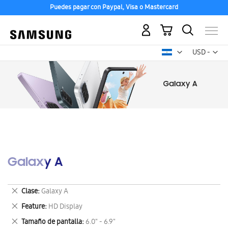
Puedes pagar con Paypal, Visa o Mastercard
Mi carrito
Mon
USD -
dólar
estadounid
Galaxy A
Eliminar
Clase
Galaxy A
este
Eliminar
Feature
HD Display
artículo
este
Eliminar
Tamaño de pantalla
6.0" - 6.9"
artículo