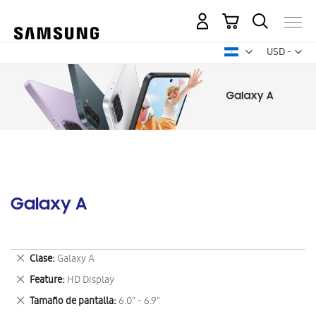
Mi carrito
Mon
USD -
dólar
estadounid
Galaxy A
Eliminar
Clase
Galaxy A
este
Eliminar
Feature
HD Display
artículo
este
Eliminar
Tamaño de pantalla
6.0" - 6.9"
artículo
este