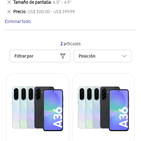
Eliminar
Tamaño de pantalla
6.0" - 6.9"
artículo
este
Eliminar
Precio
US$ 300.00 - US$ 399.99
artículo
este
Eliminar todo
artículo
2
artículos
Filtrar por