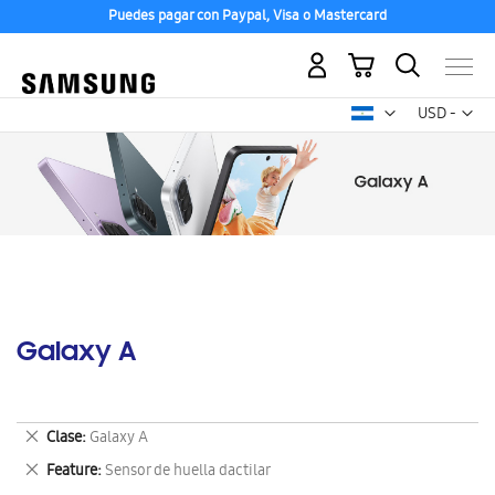
Puedes pagar con Paypal, Visa o Mastercard
Mi carrito
Mon
USD -
dólar
estadounid
Galaxy A
Eliminar
Clase
Galaxy A
este
Eliminar
Feature
Sensor de huella dactilar
artículo
este