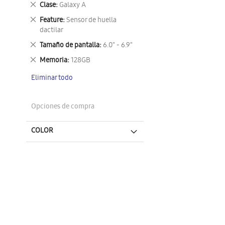
Eliminar
Clase
Galaxy A
este
Eliminar
Feature
Sensor de huella
artículo
este
dactilar
artículo
Eliminar
Tamaño de pantalla
6.0" - 6.9"
este
Eliminar
Memoria
128GB
artículo
este
Eliminar todo
artículo
Opciones de compra
COLOR