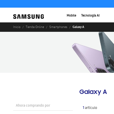
Mobile
Tecnología AI
Galaxy A
Inicio
Tienda Online
Smartphones
Galaxy A
Ahora comprando por
1
artículo