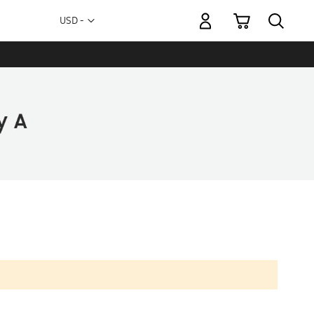
Mi carrito
Moneda
USD -
dólar
estadounidense