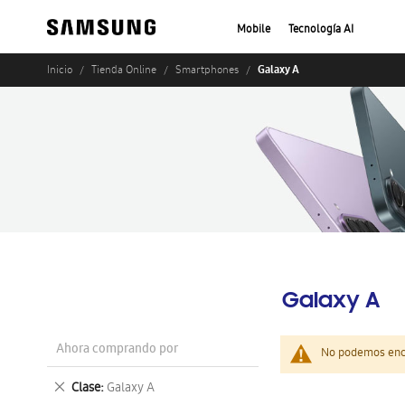
Mobile
Tecnología AI
Galaxy A
Inicio
Tienda Online
Smartphones
Galaxy A
Ahora comprando por
No podemos enco
Eliminar
Clase
Galaxy A