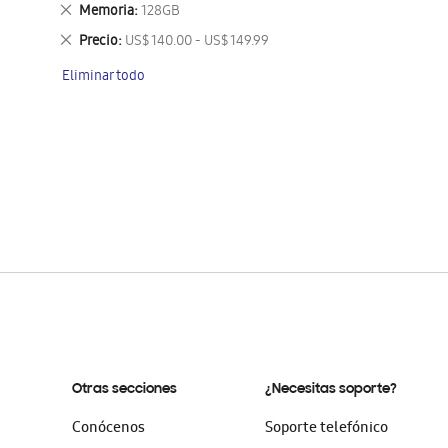
este
Eliminar
Memoria
128GB
artículo
este
Eliminar
Precio
US$ 140.00 - US$ 149.99
artículo
este
Eliminar todo
artículo
Otras secciones
¿Necesitas soporte?
Conócenos
Soporte telefónico