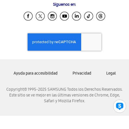
Síguenos en:
Samsung Ecuador
Samsung El Salvador
Samsung Guatemala
Samsung Honduras
Samsung Nicaragua
Samsung Panamá
Samsung República Dominicana
Samsung Venezuela
Ayuda para accesibilidad
Privacidad
Legal
Copyright© 1995-2025 SAMSUNG Todos los Derechos Reservados.
Este sitio se ve mejor en las últimas versiones de Chrome, Edge,
Safari y Mozilla Firefox.