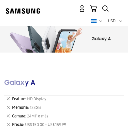
Mi carrito
Mon
USD -
dólar
estadounid
Galaxy A
Eliminar
Feature
HD Display
este
Eliminar
Memoria
128GB
artículo
este
Eliminar
Camara
24MP o más
artículo
este
Eliminar
Precio
US$ 150.00 - US$ 159.99
artículo