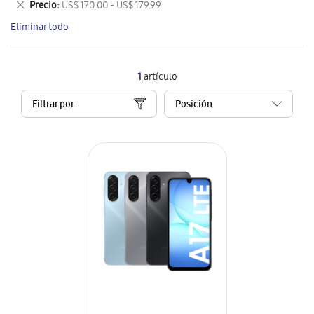
Eliminar
Precio
US$ 170.00 - US$ 179.99
artículo
este
Eliminar todo
artículo
1
artículo
Filtrar por