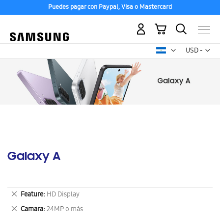
Puedes pagar con Paypal, Visa o Mastercard
Mi carrito
Mon
USD -
dólar
estadounid
Galaxy A
Eliminar
Feature
HD Display
este
Eliminar
Camara
24MP o más
artículo
este