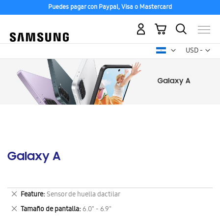
Puedes pagar con Paypal, Visa o Mastercard
Mi carrito
Mon
USD -
dólar
estadounid
Galaxy A
Eliminar
Feature
Sensor de huella dactilar
este
Eliminar
Tamaño de pantalla
6.0" - 6.9"
artículo
este