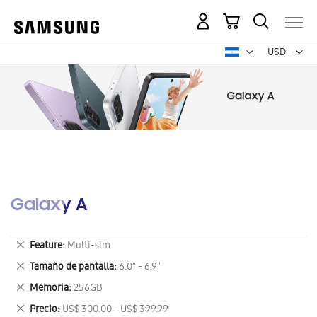
Mi carrito
Mon
USD -
dólar
estadounid
Galaxy A
Eliminar
Feature
Multi-sim
este
Eliminar
Tamaño de pantalla
6.0" - 6.9"
artículo
este
Eliminar
Memoria
256GB
artículo
este
Eliminar
Precio
US$ 300.00 - US$ 399.99
artículo