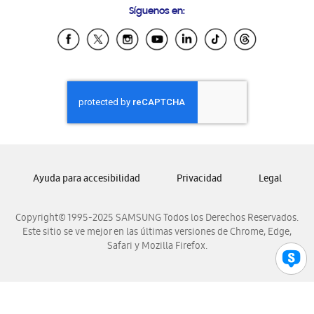
Síguenos en:
Samsung Ecuador
Samsung El Salvador
Samsung Guatemala
Samsung Honduras
Samsung Nicaragua
Samsung Panamá
Samsung República Dominicana
Samsung Venezuela
Ayuda para accesibilidad
Privacidad
Legal
Copyright© 1995-2025 SAMSUNG Todos los Derechos Reservados.
Este sitio se ve mejor en las últimas versiones de Chrome, Edge,
Safari y Mozilla Firefox.