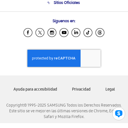
Sitios Oficiales
Soporte vía eMail
Preguntas Frecuentes
Samsung Costa Rica
Síguenos en:
Samsung Ecuador
Samsung El Salvador
Samsung Guatemala
Samsung Honduras
Samsung Nicaragua
Samsung Panamá
Samsung República Dominicana
Samsung Venezuela
Ayuda para accesibilidad
Privacidad
Legal
Copyright© 1995-2025 SAMSUNG Todos los Derechos Reservados.
Este sitio se ve mejor en las últimas versiones de Chrome, Edge,
Safari y Mozilla Firefox.