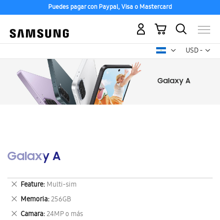
Puedes pagar con Paypal, Visa o Mastercard
Mi carrito
Mon
USD -
dólar
estadounid
Galaxy A
Eliminar
Feature
Multi-sim
este
Eliminar
Memoria
256GB
artículo
este
Eliminar
Camara
24MP o más
artículo