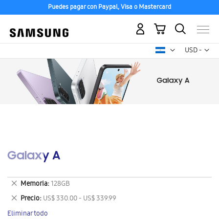
Puedes pagar con Paypal, Visa o Mastercard
Mi carrito
Mon
USD -
dólar
estadounid
Galaxy A
Eliminar
Memoria
128GB
este
Eliminar
Precio
US$ 330.00 - US$ 339.99
artículo
este
Eliminar todo
artículo