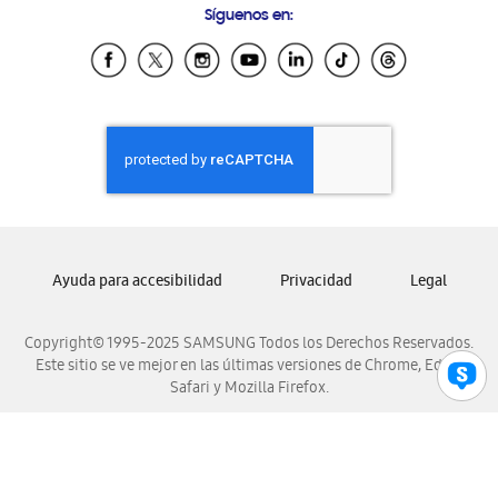
Síguenos en:
Samsung Ecuador
Samsung El Salvador
Samsung Guatemala
Samsung Honduras
Samsung Nicaragua
Samsung Panamá
Samsung República Dominicana
Samsung Venezuela
Ayuda para accesibilidad
Privacidad
Legal
Copyright© 1995-2025 SAMSUNG Todos los Derechos Reservados.
Este sitio se ve mejor en las últimas versiones de Chrome, Edge,
Safari y Mozilla Firefox.