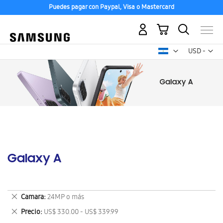
Puedes pagar con Paypal, Visa o Mastercard
Mi carrito
Mon
USD -
dólar
estadounid
Galaxy A
Eliminar
Camara
24MP o más
este
Eliminar
Precio
US$ 330.00 - US$ 339.99
artículo
este