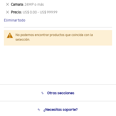
este
Eliminar
Camara
24MP o más
artículo
este
Eliminar
Precio
US$ 0.00 - US$ 999.99
artículo
este
Eliminar todo
artículo
No podemos encontrar productos que coincida con la
selección.
Otras secciones
Conócenos
¿Necesitas soporte?
Soporte