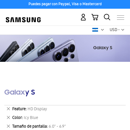
Puedes pagar con Paypal, Visa o Mastercard
Mi carrito
Mon
USD -
dólar
estadounid
Galaxy S
Eliminar
Feature
HD Display
este
Eliminar
Color
Icy Blue
artículo
este
Eliminar
Tamaño de pantalla
6.0" - 6.9"
artículo