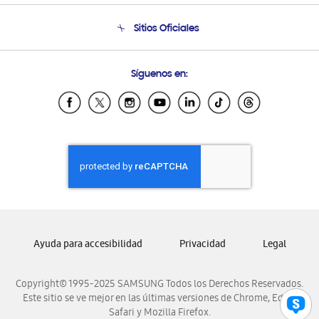
Condiciones de Compra
Soporte telefónico
Sitios Oficiales
Soporte vía eMail
Preguntas Frecuentes
Samsung Costa Rica
Síguenos en:
Samsung Ecuador
Samsung El Salvador
Samsung Guatemala
Samsung Honduras
Samsung Nicaragua
Samsung Panamá
Samsung República Dominicana
Samsung Venezuela
Ayuda para accesibilidad
Privacidad
Legal
Copyright© 1995-2025 SAMSUNG Todos los Derechos Reservados.
Este sitio se ve mejor en las últimas versiones de Chrome, Edge,
Safari y Mozilla Firefox.