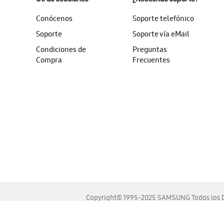
Conócenos
Soporte telefónico
Soporte
Soporte vía eMail
Condiciones de
Preguntas
Compra
Frecuentes
Copyright© 1995-2025 SAMSUNG Todos los D
Este sitio se ve mejor en las últimas versiones de Chrome