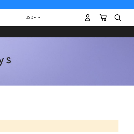
Mi carrito
Moneda
USD -
dólar
estadounidense