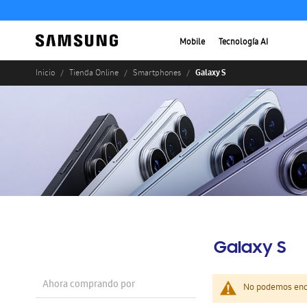
Mobile
Tecnología AI
Galaxy S
Inicio
Tienda Online
Smartphones
Galaxy S
Ahora comprando por
No podemos enco