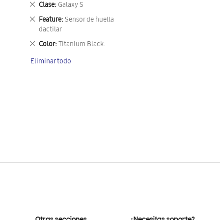
Eliminar
Clase
Galaxy S
este
Eliminar
Feature
Sensor de huella
artículo
este
dactilar
artículo
Eliminar
Color
Titanium Black.
este
Eliminar todo
artículo
Otras secciones
¿Necesitas soporte?