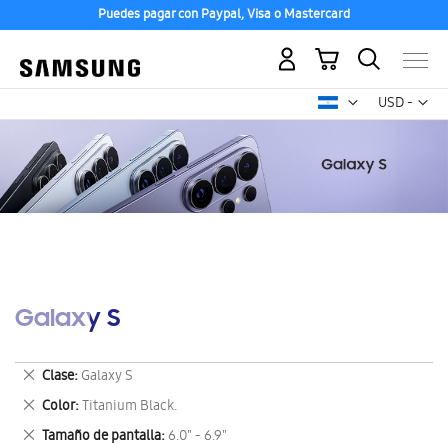
Puedes pagar con Paypal, Visa o Mastercard
Mi carrito
Mon
USD -
dólar
estadounid
Galaxy S
Eliminar
Clase
Galaxy S
este
Eliminar
Color
Titanium Black.
artículo
este
Eliminar
Tamaño de pantalla
6.0" - 6.9"
artículo