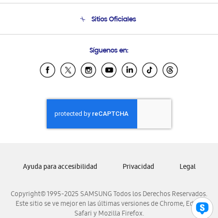
Condiciones de Compra
Soporte telefónico
Sitios Oficiales
Soporte vía eMail
Preguntas Frecuentes
Samsung Costa Rica
Síguenos en:
Samsung Ecuador
Samsung El Salvador
Samsung Guatemala
Samsung Honduras
Samsung Nicaragua
Samsung Panamá
Samsung República Dominicana
Samsung Venezuela
Ayuda para accesibilidad
Privacidad
Legal
Copyright© 1995-2025 SAMSUNG Todos los Derechos Reservados.
Este sitio se ve mejor en las últimas versiones de Chrome, Edge,
Safari y Mozilla Firefox.