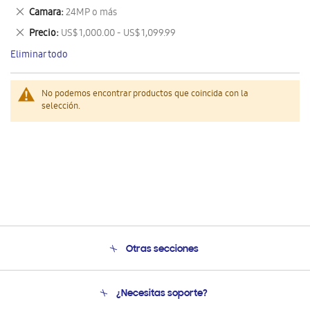
este
Eliminar
Camara
24MP o más
artículo
este
Eliminar
Precio
US$ 1,000.00 - US$ 1,099.99
artículo
este
Eliminar todo
artículo
No podemos encontrar productos que coincida con la
selección.
Otras secciones
Conócenos
¿Necesitas soporte?
Soporte