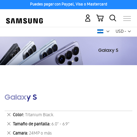
Puedes pagar con Paypal, Visa o Mastercard
Mi carrito
Mon
USD -
dólar
estadounid
Galaxy S
Eliminar
Color
Titanium Black.
este
Eliminar
Tamaño de pantalla
6.0" - 6.9"
artículo
este
Eliminar
Camara
24MP o más
artículo