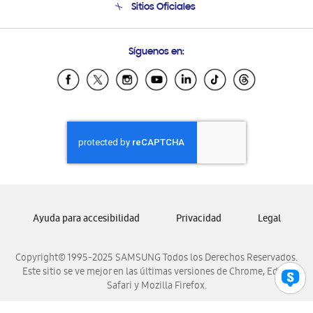
Sitios Oficiales
Soporte vía eMail
Preguntas Frecuentes
Samsung Costa Rica
Síguenos en:
Samsung Ecuador
Samsung El Salvador
Samsung Guatemala
Samsung Honduras
Samsung Nicaragua
Samsung Panamá
Samsung República Dominicana
Samsung Venezuela
Ayuda para accesibilidad
Privacidad
Legal
Copyright© 1995-2025 SAMSUNG Todos los Derechos Reservados.
Este sitio se ve mejor en las últimas versiones de Chrome, Edge,
Safari y Mozilla Firefox.