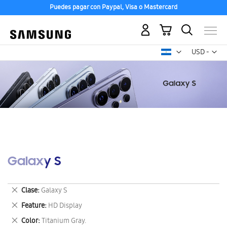
Puedes pagar con Paypal, Visa o Mastercard
Mi carrito
Mon
USD -
dólar
estadounid
Galaxy S
Eliminar
Clase
Galaxy S
este
Eliminar
Feature
HD Display
artículo
este
Eliminar
Color
Titanium Gray.
artículo