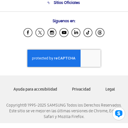
Sitios Oficiales
Soporte vía eMail
Preguntas Frecuentes
Samsung Costa Rica
Síguenos en:
Samsung Ecuador
Samsung El Salvador
Samsung Guatemala
Samsung Honduras
Samsung Nicaragua
Samsung Panamá
Samsung República Dominicana
Samsung Venezuela
Ayuda para accesibilidad
Privacidad
Legal
Copyright© 1995-2025 SAMSUNG Todos los Derechos Reservados.
Este sitio se ve mejor en las últimas versiones de Chrome, Edge,
Safari y Mozilla Firefox.