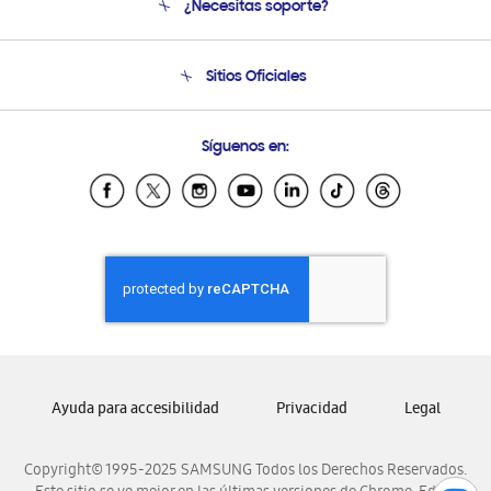
¿Necesitas soporte?
Soporte
Condiciones de Compra
Soporte telefónico
Sitios Oficiales
Soporte vía eMail
Preguntas Frecuentes
Samsung Costa Rica
Síguenos en:
Samsung Ecuador
Samsung El Salvador
Samsung Guatemala
Samsung Honduras
Samsung Nicaragua
Samsung Panamá
Samsung República Dominicana
Samsung Venezuela
Ayuda para accesibilidad
Privacidad
Legal
Copyright© 1995-2025 SAMSUNG Todos los Derechos Reservados.