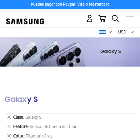
Puedes pagar con Paypal, Visa o Mastercard
Mi carrito
Mon
USD -
dólar
estadounid
Galaxy S
Eliminar
Clase
Galaxy S
este
Eliminar
Feature
Sensor de huella dactilar
artículo
este
Eliminar
Color
Titanium Gray.
artículo