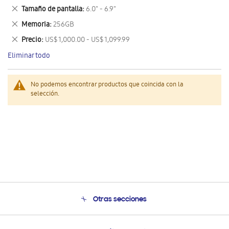
este
Eliminar
Tamaño de pantalla
6.0" - 6.9"
artículo
este
Eliminar
Memoria
256GB
artículo
este
Eliminar
Precio
US$ 1,000.00 - US$ 1,099.99
artículo
este
Eliminar todo
artículo
No podemos encontrar productos que coincida con la
selección.
Otras secciones
Conócenos