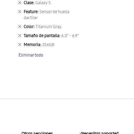
Eliminar
Clase
Galaxy S
este
Eliminar
Feature
Sensor de huella
artículo
este
dactilar
artículo
Eliminar
Color
Titanium Gray.
este
Eliminar
Tamaño de pantalla
6.0" - 6.9"
artículo
este
Eliminar
Memoria
256GB
artículo
este
Eliminar todo
artículo
Otras secciones
¿Necesitas soporte?