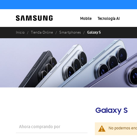
Mobile
Tecnología AI
Galaxy S
Inicio
Tienda Online
Smartphones
Galaxy S
Ahora comprando por
No podemos enco