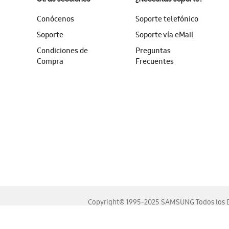
Conócenos
Soporte telefónico
Soporte
Soporte vía eMail
Condiciones de
Preguntas
Compra
Frecuentes
Copyright© 1995-2025 SAMSUNG Todos los D
Este sitio se ve mejor en las últimas versiones de Chrome