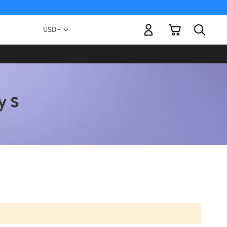
Mi carrito
Moneda
USD -
dólar
estadounidense