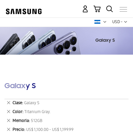
Mi carrito
Mon
USD -
dólar
estadounid
Galaxy S
Eliminar
Clase
Galaxy S
este
Eliminar
Color
Titanium Gray.
artículo
este
Eliminar
Memoria
512GB
artículo
este
Eliminar
Precio
US$ 1,100.00 - US$ 1,199.99
artículo