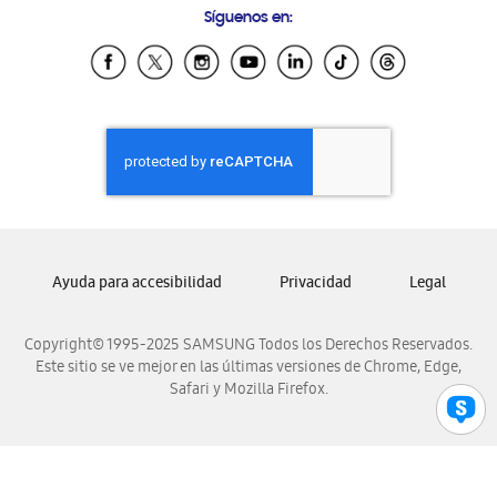
Síguenos en:
Samsung Ecuador
Samsung El Salvador
Samsung Guatemala
Samsung Honduras
Samsung Nicaragua
Samsung Panamá
Samsung República Dominicana
Samsung Venezuela
Ayuda para accesibilidad
Privacidad
Legal
Copyright© 1995-2025 SAMSUNG Todos los Derechos Reservados.
Este sitio se ve mejor en las últimas versiones de Chrome, Edge,
Safari y Mozilla Firefox.