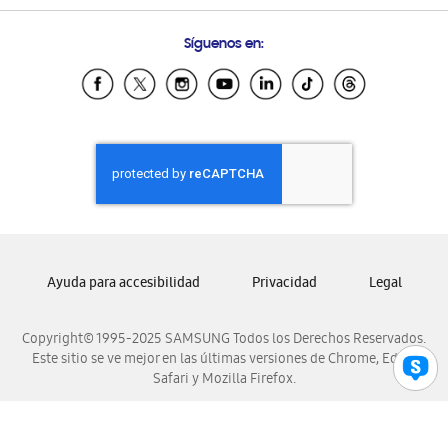
Preguntas Frecuentes
Samsung Costa Rica
Síguenos en:
Samsung Ecuador
Samsung El Salvador
Samsung Guatemala
Samsung Honduras
Samsung Nicaragua
Samsung Panamá
Samsung República Dominicana
Samsung Venezuela
Ayuda para accesibilidad
Privacidad
Legal
Copyright© 1995-2025 SAMSUNG Todos los Derechos Reservados.
Este sitio se ve mejor en las últimas versiones de Chrome, Edge,
Safari y Mozilla Firefox.