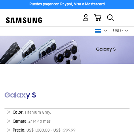
Puedes pagar con Paypal, Visa o Mastercard
Mi carrito
Mon
USD -
dólar
estadounid
Galaxy S
Eliminar
Color
Titanium Gray.
este
Eliminar
Camara
24MP o más
artículo
este
Eliminar
Precio
US$ 1,000.00 - US$ 1,999.99
artículo