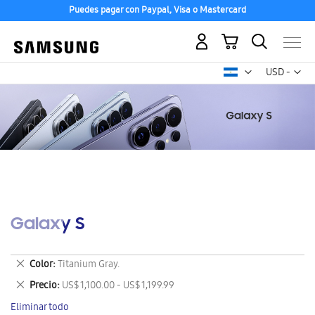
Puedes pagar con Paypal, Visa o Mastercard
Mi carrito
Mon
USD -
dólar
estadounid
Galaxy S
Eliminar
Color
Titanium Gray.
este
Eliminar
Precio
US$ 1,100.00 - US$ 1,199.99
artículo
este
Eliminar todo
artículo