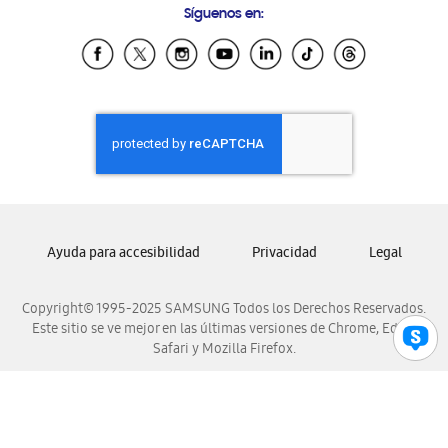
Síguenos en:
Samsung Ecuador
Samsung El Salvador
Samsung Guatemala
Samsung Honduras
Samsung Nicaragua
Samsung Panamá
Samsung República Dominicana
Samsung Venezuela
Ayuda para accesibilidad
Privacidad
Legal
Copyright© 1995-2025 SAMSUNG Todos los Derechos Reservados.
Este sitio se ve mejor en las últimas versiones de Chrome, Edge,
Safari y Mozilla Firefox.