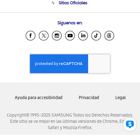
Sitios Oficiales
Soporte vía eMail
Preguntas Frecuentes
Samsung Costa Rica
Síguenos en:
Samsung Ecuador
Samsung El Salvador
Samsung Guatemala
Samsung Honduras
Samsung Nicaragua
Samsung Panamá
Samsung República Dominicana
Samsung Venezuela
Ayuda para accesibilidad
Privacidad
Legal
Copyright© 1995-2025 SAMSUNG Todos los Derechos Reservados.
Este sitio se ve mejor en las últimas versiones de Chrome, Edge,
Safari y Mozilla Firefox.