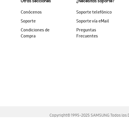
Otras secciones
¿Necesitas soporte?
Conócenos
Soporte telefónico
Soporte
Soporte vía eMail
Condiciones de
Preguntas
Compra
Frecuentes
Copyright© 1995-2025 SAMSUNG Todos los D
Este sitio se ve mejor en las últimas versiones de Chrome