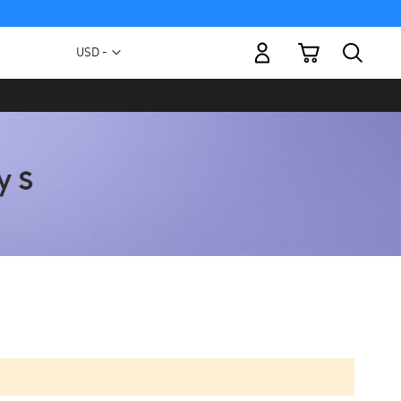
Mi carrito
Moneda
USD -
dólar
estadounidense