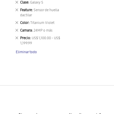
Eliminar
Clase
Galaxy S
este
Eliminar
Feature
Sensor de huella
artículo
este
dactilar
artículo
Eliminar
Color
Titanium Violet
este
Eliminar
Camara
24MP o más
artículo
este
Eliminar
Precio
US$ 1,100.00 - US$
artículo
este
1,199.99
artículo
Eliminar todo