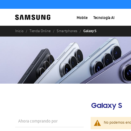
Mobile
Tecnología AI
Galaxy S
Inicio
Tienda Online
Smartphones
Galaxy S
Ahora comprando por
No podemos enco