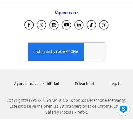
Preguntas Frecuentes
Samsung Costa Rica
Síguenos en:
Samsung Ecuador
Samsung El Salvador
Samsung Guatemala
Samsung Honduras
Samsung Nicaragua
Samsung Panamá
Samsung República Dominicana
Samsung Venezuela
Ayuda para accesibilidad
Privacidad
Legal
Copyright© 1995-2025 SAMSUNG Todos los Derechos Reservados.
Este sitio se ve mejor en las últimas versiones de Chrome, Edge,
Safari y Mozilla Firefox.