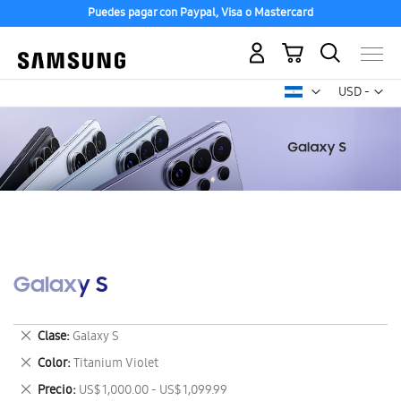
Puedes pagar con Paypal, Visa o Mastercard
Mi carrito
Mon
USD -
dólar
estadounid
Galaxy S
Eliminar
Clase
Galaxy S
este
Eliminar
Color
Titanium Violet
artículo
este
Eliminar
Precio
US$ 1,000.00 - US$ 1,099.99
artículo