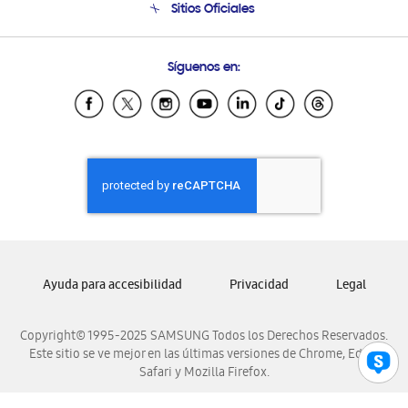
Sitios Oficiales
Soporte vía eMail
Preguntas Frecuentes
Samsung Costa Rica
Síguenos en:
Samsung Ecuador
Samsung El Salvador
Samsung Guatemala
Samsung Honduras
Samsung Nicaragua
Samsung Panamá
Samsung República Dominicana
Samsung Venezuela
Ayuda para accesibilidad
Privacidad
Legal
Copyright© 1995-2025 SAMSUNG Todos los Derechos Reservados.
Este sitio se ve mejor en las últimas versiones de Chrome, Edge,
Safari y Mozilla Firefox.